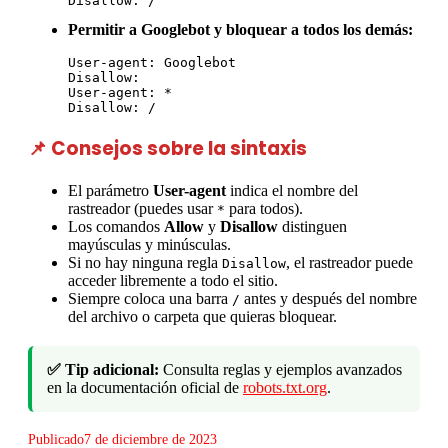
Disallow: /
Permitir a Googlebot y bloquear a todos los demás:
User-agent: Googlebot

Disallow:

User-agent: *

Disallow: /
📌 Consejos sobre la sintaxis
El parámetro
User-agent
indica el nombre del
rastreador (puedes usar
para todos).
*
Los comandos
Allow
y
Disallow
distinguen
mayúsculas y minúsculas.
Si no hay ninguna regla
, el rastreador puede
Disallow
acceder libremente a todo el sitio.
Siempre coloca una barra
antes y después del nombre
/
del archivo o carpeta que quieras bloquear.
✅ Tip adicional:
Consulta reglas y ejemplos avanzados
en la documentación oficial de
robots.txt.org
.
Publicado
7 de diciembre de 2023