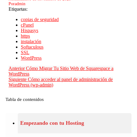
Por
admin
Etiquetas:
copias de seguridad
cPanel
Hispasys
https
instalación
Softaculous
SSL
WordPress
Anterior
Cómo Migrar Tu Sitio Web de Squarespace a
WordPress
Siguiente
Cómo acceder al panel de administración de
WordPress (wp-admin)
Tabla de contenidos
Empezando con tu Hosting