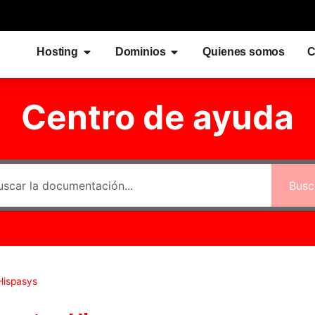
Hosting
Dominios
Quienes somos
C
Centro de ayuda
Busc
Hispasys