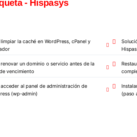
iqueta - Hispasys
impiar la caché en WordPress, cPanel y
Soluci
ador
Hispas
enovar un dominio o servicio antes de la
Restau
de vencimiento
comple
cceder al panel de administración de
Instal
ress (wp-admin)
(paso 