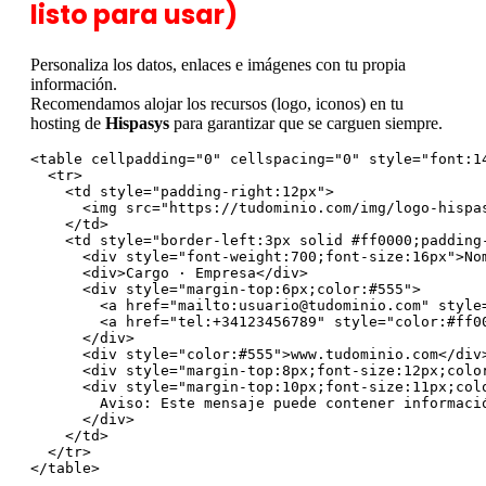
listo para usar)
Personaliza los datos, enlaces e imágenes con tu propia
información.
Recomendamos alojar los recursos (logo, iconos) en tu
hosting de
Hispasys
para garantizar que se carguen siempre.
<table cellpadding="0" cellspacing="0" style="font:14
  <tr>

    <td style="padding-right:12px">

      <img src="https://tudominio.com/img/logo-hispa
    </td>

    <td style="border-left:3px solid #ff0000;padding-
      <div style="font-weight:700;font-size:16px">Nom
      <div>Cargo · Empresa</div>

      <div style="margin-top:6px;color:#555">

        <a href="mailto:usuario@tudominio.com" style
        <a href="tel:+34123456789" style="color:#ff00
      </div>

      <div style="color:#555">www.tudominio.com</div>
      <div style="margin-top:8px;font-size:12px;color
      <div style="margin-top:10px;font-size:11px;colo
        Aviso: Este mensaje puede contener informació
      </div>

    </td>

  </tr>

</table>